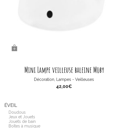
Mini Lampe veilleuse baleine Moby
Décoration
,
Lampes - Veilleuses
42,00
€
ÉVEIL
Doudous
Jeux et Jouets
Jouets de bain
Boîtes à musique