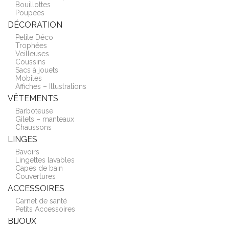
Bouillottes
Poupées
DÉCORATION
Petite Déco
Trophées
Veilleuses
Coussins
Sacs à jouets
Mobiles
Affiches – Illustrations
VÊTEMENTS
Barboteuse
Gilets – manteaux
Chaussons
LINGES
Bavoirs
Lingettes lavables
Capes de bain
Couvertures
ACCESSOIRES
Carnet de santé
Petits Accessoires
BIJOUX